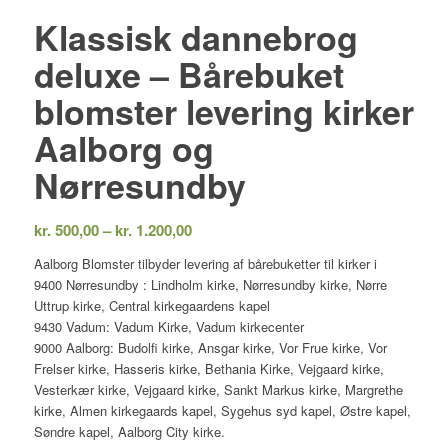
Klassisk dannebrog
deluxe – Bårebuket
blomster levering kirker
Aalborg og
Nørresundby
Prisinterval:
kr.
500,00
–
kr.
1.200,00
kr. 500,00
Aalborg Blomster tilbyder levering af bårebuketter til kirker i
til
9400 Nørresundby : Lindholm kirke, Nørresundby kirke, Nørre
kr. 1.200,00
Uttrup kirke, Central kirkegaardens kapel
9430 Vadum: Vadum Kirke, Vadum kirkecenter
9000 Aalborg: Budolfi kirke, Ansgar kirke, Vor Frue kirke, Vor
Frelser kirke, Hasseris kirke, Bethania Kirke, Vejgaard kirke,
Vesterkær kirke, Vejgaard kirke, Sankt Markus kirke, Margrethe
kirke, Almen kirkegaards kapel, Sygehus syd kapel, Østre kapel,
Søndre kapel, Aalborg City kirke.