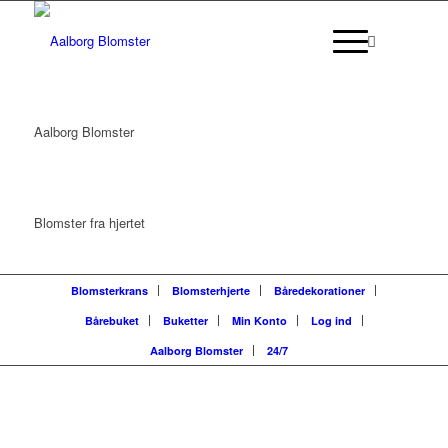
Aalborg Blomster
Blomster fra hjertet
Blomsterkrans
Blomsterhjerte
Båredekorationer
Bårebuket
Buketter
Min Konto
Log ind
Aalborg Blomster
24/7