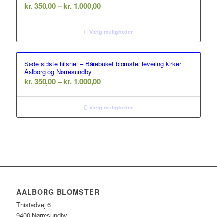
Prisinterval:
kr.
350,00
–
kr.
1.000,00
kr. 350,00
til
Vælg muligheder
kr. 1.000,00
Søde sidste hilsner – Bårebuket blomster levering kirker
Aalborg og Nørresundby
Prisinterval:
kr.
350,00
–
kr.
1.000,00
kr. 350,00
til
Vælg muligheder
kr. 1.000,00
AALBORG BLOMSTER
Thistedvej 6
9400 Nørresundby