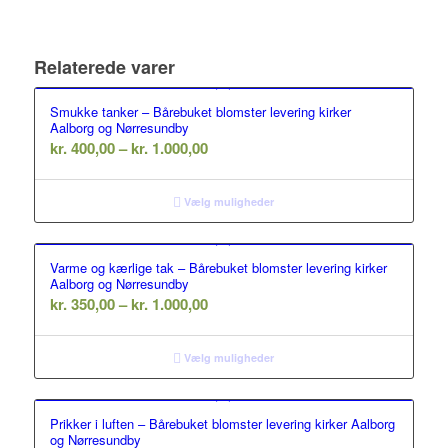
Relaterede varer
Smukke tanker – Bårebuket blomster levering kirker
Aalborg og Nørresundby
Prisinterval:
kr.
400,00
–
kr.
1.000,00
kr. 400,00
til
Vælg muligheder
kr. 1.000,00
Varme og kærlige tak – Bårebuket blomster levering kirker
Aalborg og Nørresundby
Prisinterval:
kr.
350,00
–
kr.
1.000,00
kr. 350,00
til
Vælg muligheder
kr. 1.000,00
Prikker i luften – Bårebuket blomster levering kirker Aalborg
og Nørresundby