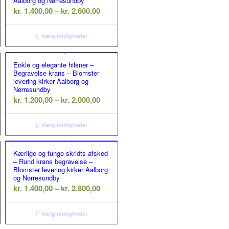
Aalborg og Nørresundby
nterval:
Prisinterval:
kr.
1.400,00
–
kr.
2.600,00
.100,00
kr. 1.400,00
til
Vælg muligheder
.100,00
kr. 2.600,00
Enkle og elegante hilsner –
Begravelse krans – Blomster
levering kirker Aalborg og
Nørresundby
nterval:
Prisinterval:
kr.
1.200,00
–
kr.
2.000,00
.000,00
kr. 1.200,00
til
Vælg muligheder
.000,00
kr. 2.000,00
Kærlige og tunge skridts afsked
– Rund krans begravelse –
Blomster levering kirker Aalborg
og Nørresundby
nterval:
Prisinterval:
kr.
1.400,00
–
kr.
2.800,00
.400,00
kr. 1.400,00
til
Vælg muligheder
.200,00
kr. 2.800,00