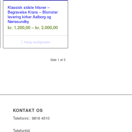
Klassisk sidste hilsner –
Begravelse Krans – Blomster
levering kirker Aalborg og
Nørresundby
nterval:
Prisinterval:
kr.
1.200,00
–
kr.
2.000,00
.600,00
kr. 1.200,00
til
Vælg muligheder
.800,00
kr. 2.000,00
Side 1 af 3
KONTAKT OS
Telefonnr.: 9816 4510
Telefontid: