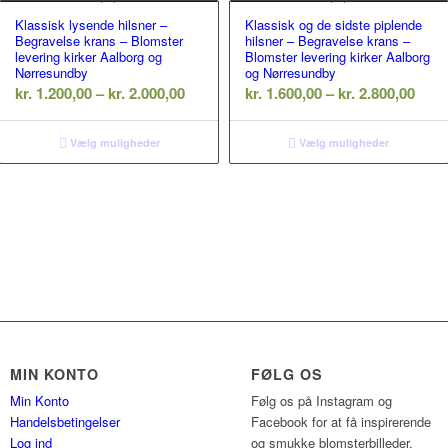
Klassisk lysende hilsner –
Klassisk og de sidste piplende
Begravelse krans – Blomster
hilsner – Begravelse krans –
levering kirker Aalborg og
Blomster levering kirker Aalborg
Nørresundby
og Nørresundby
erval:
Prisinterval:
Prisi
kr.
1.200,00
–
kr.
2.000,00
kr.
1.600,00
–
kr.
2.800,00
00,00
kr. 1.200,00
kr. 1
til
til
Vælg muligheder
Vælg muligheder
00,00
kr. 2.000,00
kr. 2
MIN KONTO
FØLG OS
Min Konto
Følg os på Instagram og
Handelsbetingelser
Facebook for at få inspirerende
Log ind
og smukke blomsterbilleder.