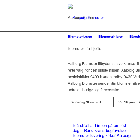
Aalborg Blomster
Blomsterkrans
Blomsterhjerte
Båred
Blomster fra hjertet
Aalborg Blomster tilbyder at lave kranse t
rette valg, for den sidste hilsen. Aalborg Bl
postdistrikter 9400 Nørresundby, 9430 Vad
Aalborg Blomster sender din blomsterhilse
udfra dit budget og farveønske.
Sortering
Vis
Standard
16 produk
Blå strejf af himlen på en trist
dag – Rund krans begravelse –
Blomster levering kirker Aalborg