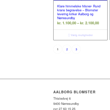
Klare himmelske hilsner- Rund
krans begravelse – Blomster
levering kirker Aalborg og
Nørresundby
Prisint
kr.
1.100,00
–
kr.
2.100,00
kr. 1.1
til
Vælg muligheder
kr. 2.1
2
3
1
AALBORG BLOMSTER
Thistedvej 6
9400 Nørresundby
cvr 27 63 15 25