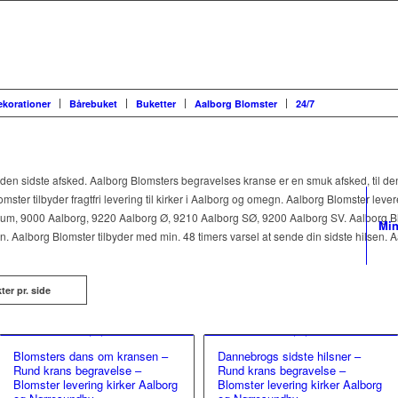
ekorationer
Bårebuket
Buketter
Aalborg Blomster
24/7
il den sidste afsked. Aalborg Blomsters begravelses kranse er en smuk afsked, til de
omster tilbyder fragtfri levering til kirker i Aalborg og omegn. Aalborg Blomster leverer
um, 9000 Aalborg, 9220 Aalborg Ø, 9210 Aalborg SØ, 9200 Aalborg SV. Aalborg Bloms
Min
n. Aalborg Blomster tilbyder med min. 48 timers varsel at sende din sidste hilsen
ter pr. side
Blomsters dans om kransen –
Dannebrogs sidste hilsner –
Rund krans begravelse –
Rund krans begravelse –
Blomster levering kirker Aalborg
Blomster levering kirker Aalborg