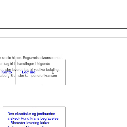
n sidste hilsen. Begravelseskranse er det
 fragtfri til handlinger i følgende
ter leverer fragtfri ved kortbetaling.
 Konto
Log ind
. Aalborg Blomster komponerer kransen
Den eksotiske og jordbundne
afsked- Rund krans begravelse
– Blomster levering kirker