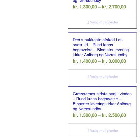
og Nørresundby
Prisint
kr.
1.300,00
–
kr.
2.700,00
kr. 1.3
til
Vælg muligheder
kr. 2.7
Den smukkeste afsked i en
svær tid – Rund krans
begravelse – Blomster levering
kirker Aalborg og Nørresundby
Prisint
kr.
1.400,00
–
kr.
3.000,00
kr. 1.4
til
Vælg muligheder
kr. 3.0
Græssernes sidste svaj i vinden
– Rund krans begravelse –
Blomster levering kirker Aalborg
og Nørresundby
Prisint
kr.
1.300,00
–
kr.
2.500,00
kr. 1.3
til
Vælg muligheder
kr. 2.5