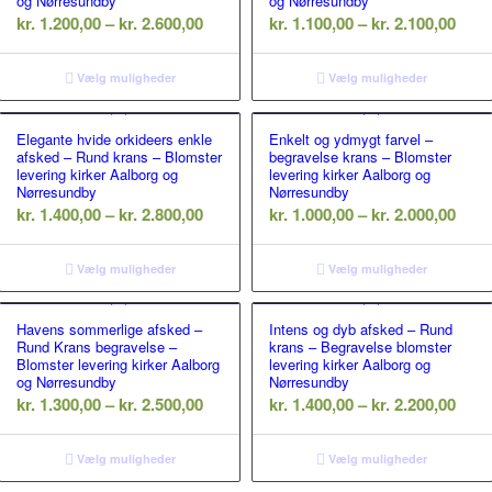
og Nørresundby
og Nørresundby
erval:
Prisinterval:
Prisi
kr.
1.200,00
–
kr.
2.600,00
kr.
1.100,00
–
kr.
2.100,00
00,00
kr. 1.200,00
kr. 1
til
til
Vælg muligheder
Vælg muligheder
00,00
kr. 2.600,00
kr. 2
Elegante hvide orkideers enkle
Enkelt og ydmygt farvel –
afsked – Rund krans – Blomster
begravelse krans – Blomster
levering kirker Aalborg og
levering kirker Aalborg og
Nørresundby
Nørresundby
erval:
Prisinterval:
Prisi
kr.
1.400,00
–
kr.
2.800,00
kr.
1.000,00
–
kr.
2.000,00
00,00
kr. 1.400,00
kr. 1
til
til
Vælg muligheder
Vælg muligheder
00,00
kr. 2.800,00
kr. 2
Havens sommerlige afsked –
Intens og dyb afsked – Rund
Rund Krans begravelse –
krans – Begravelse blomster
Blomster levering kirker Aalborg
levering kirker Aalborg og
og Nørresundby
Nørresundby
erval:
Prisinterval:
Prisi
kr.
1.300,00
–
kr.
2.500,00
kr.
1.400,00
–
kr.
2.200,00
00,00
kr. 1.300,00
kr. 1
til
til
Vælg muligheder
Vælg muligheder
00,00
kr. 2.500,00
kr. 2