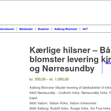
ekorationer
Bårebuket
Buketter
Aalborg Blomster
24/7
Kærlige hilsner – B
blomster levering ki
Min
og Nørresundby
Prisinterval:
kr.
350,00
–
kr.
1.000,00
kr. 350,00
Aalborg Blomster tilbyder levering af bårebuketter til kirke
til
9400 Nørresundby : Lindholm kirke, Nørresundby kirke, N
kr. 1.000,00
kapel
9430 Vadum: Vadum Kirke, Vadum kirkecenter
9000 Aalborg: Budolfi kirke, Ansgar kirke, Vor Frue kirke,