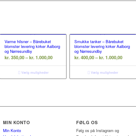
Varme hilsner – Bårebuket
Smukke tanker – Bårebuket
blomster levering kirker Aalborg
blomster levering kirker Aalborg
og Nørresundby
og Nørresundby
rval:
Prisinterval:
Prisint
kr.
350,00
–
kr.
1.000,00
kr.
400,00
–
kr.
1.000,00
00
kr. 350,00
kr. 400
til
til
Vælg muligheder
Vælg muligheder
,00
kr. 1.000,00
kr. 1.0
MIN KONTO
FØLG OS
Min Konto
Følg os på Instagram og