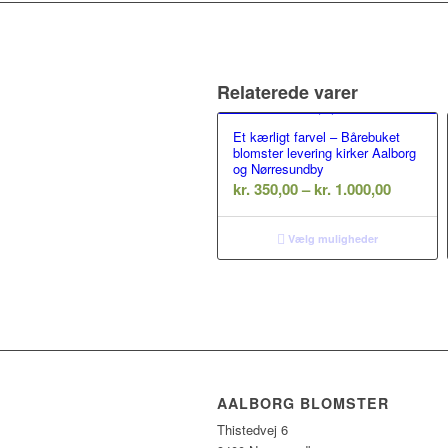
Relaterede varer
Et kærligt farvel – Bårebuket
blomster levering kirker Aalborg
og Nørresundby
Prisinte
kr.
350,00
–
kr.
1.000,00
kr. 350,
til
Vælg muligheder
kr. 1.000
AALBORG BLOMSTER
Thistedvej 6