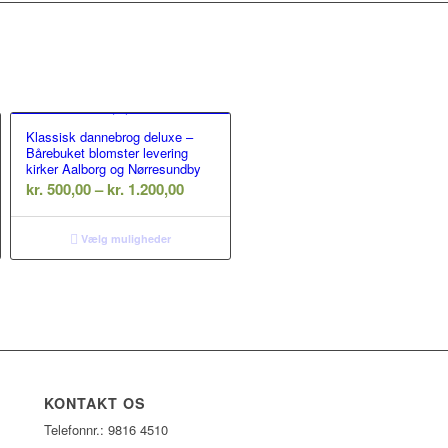
Klassisk dannebrog deluxe –
Bårebuket blomster levering
kirker Aalborg og Nørresundby
erval:
Prisinterval:
kr.
500,00
–
kr.
1.200,00
,00
kr. 500,00
til
Vælg muligheder
00,00
kr. 1.200,00
KONTAKT OS
Telefonnr.: 9816 4510