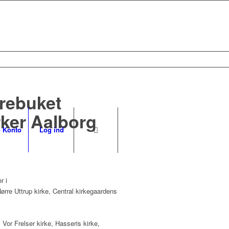
årebuket
rker Aalborg
 Konto
Log ind
r i
ørre Uttrup kirke, Central kirkegaardens
 Vor Frelser kirke, Hasseris kirke,