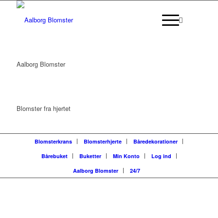
Aalborg Blomster
Blomster fra hjertet
Blomsterkrans
Blomsterhjerte
Båredekorationer
Bårebuket
Buketter
Min Konto
Log ind
Aalborg Blomster
24/7