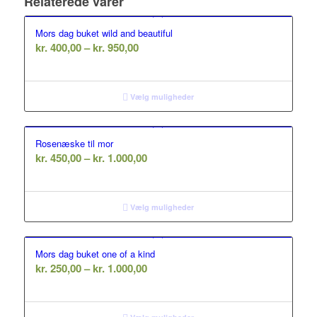
Relaterede varer
Mors dag buket wild and beautiful
Prisinterval:
kr.
400,00
–
kr.
950,00
kr. 400,00
til
kr. 950,00
Vælg muligheder
Rosenæske til mor
Prisinterval:
kr.
450,00
–
kr.
1.000,00
kr. 450,00
til
kr. 1.000,00
Vælg muligheder
Mors dag buket one of a kind
Prisinterval:
kr.
250,00
–
kr.
1.000,00
kr. 250,00
til