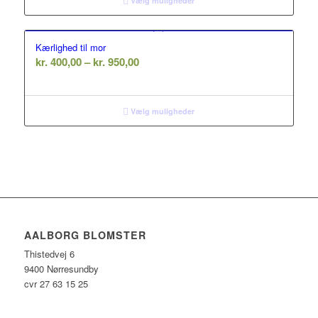
kr. 1.000,00
Vælg muligheder
Kærlighed til mor
Prisinterval:
kr.
400,00
–
kr.
950,00
kr. 400,00
til
kr. 950,00
Vælg muligheder
AALBORG BLOMSTER
Thistedvej 6
9400 Nørresundby
cvr 27 63 15 25