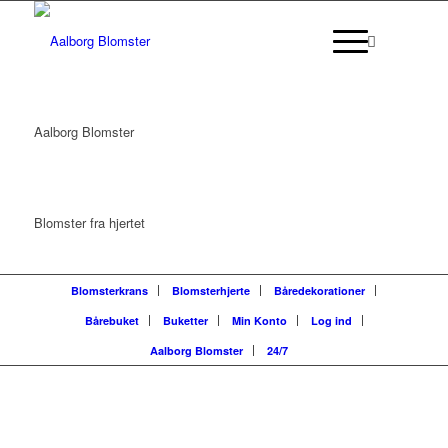
Aalborg Blomster
Blomster fra hjertet
Blomsterkrans
Blomsterhjerte
Båredekorationer
Bårebuket
Buketter
Min Konto
Log ind
Aalborg Blomster
24/7