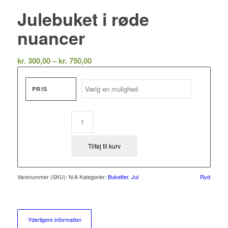
Julebuket i røde
nuancer
Prisinterval:
kr.
300,00
–
kr.
750,00
kr. 300,00
til
PRIS
kr. 750,00
Tilføj til kurv
Varenummer (SKU):
N/A
Kategorier:
Buketter
,
Jul
Ryd
Yderligere information