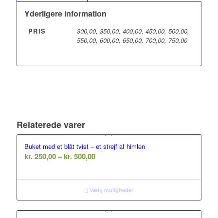
Yderligere information
PRIS
300,00, 350,00, 400,00, 450,00, 500,00,
550,00, 600,00, 650,00, 700,00, 750,00
Relaterede varer
Buket med et blåt tvist – et strejf af himlen
Prisinterval:
kr.
250,00
–
kr.
500,00
kr. 250,00
til
kr. 500,00
Vælg muligheder