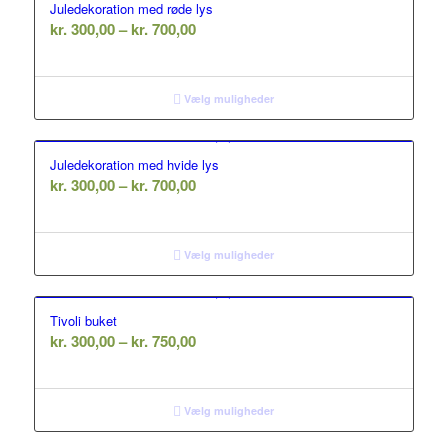
Juledekoration med røde lys
Prisinterval:
kr.
300,00
–
kr.
700,00
kr. 300,00
til
kr. 700,00
Vælg muligheder
Juledekoration med hvide lys
Prisinterval:
kr.
300,00
–
kr.
700,00
kr. 300,00
til
kr. 700,00
Vælg muligheder
Tivoli buket
Prisinterval:
kr.
300,00
–
kr.
750,00
kr. 300,00
til
kr. 750,00
Vælg muligheder