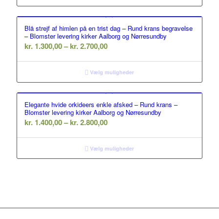
kr. 2.600,00
Blå strejf af himlen på en trist dag – Rund krans begravelse
– Blomster levering kirker Aalborg og Nørresundby
Prisinterval:
kr.
1.300,00
–
kr.
2.700,00
kr. 1.300,00
til
Vælg muligheder
kr. 2.700,00
Elegante hvide orkideers enkle afsked – Rund krans –
Blomster levering kirker Aalborg og Nørresundby
Prisinterval:
kr.
1.400,00
–
kr.
2.800,00
kr. 1.400,00
til
Vælg muligheder
kr. 2.800,00