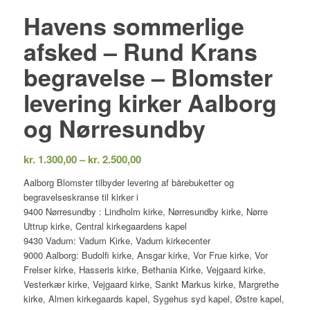
Havens sommerlige
afsked – Rund Krans
begravelse – Blomster
levering kirker Aalborg
og Nørresundby
Prisinterval:
kr.
1.300,00
–
kr.
2.500,00
kr. 1.300,00
Aalborg Blomster tilbyder levering af bårebuketter og
til
begravelseskranse til kirker i
kr. 2.500,00
9400 Nørresundby : Lindholm kirke, Nørresundby kirke, Nørre
Uttrup kirke, Central kirkegaardens kapel
9430 Vadum: Vadum Kirke, Vadum kirkecenter
9000 Aalborg: Budolfi kirke, Ansgar kirke, Vor Frue kirke, Vor
Frelser kirke, Hasseris kirke, Bethania Kirke, Vejgaard kirke,
Vesterkær kirke, Vejgaard kirke, Sankt Markus kirke, Margrethe
kirke, Almen kirkegaards kapel, Sygehus syd kapel, Østre kapel,