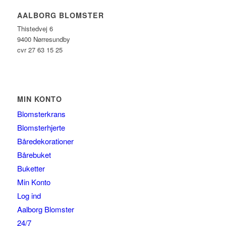
AALBORG BLOMSTER
Thistedvej 6
9400 Nørresundby
cvr 27 63 15 25
MIN KONTO
Blomsterkrans
Blomsterhjerte
Båredekorationer
Bårebuket
Buketter
Min Konto
Log ind
Aalborg Blomster
24/7