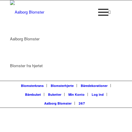
Aalborg Blomster
Blomster fra hjertet
Blomsterkrans
Blomsterhjerte
Båredekorationer
Bårebuket
Buketter
Min Konto
Log ind
Aalborg Blomster
24/7