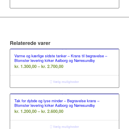
Relaterede varer
Varme og kærlige sidste tanker – Krans til begravelse –
Blomster levering kirker Aalborg og Nørresundby
Prisinterval:
kr.
1.300,00
–
kr.
2.700,00
kr. 1.300,00
til
Vælg muligheder
kr. 2.700,00
Tak for dybde og lyse minder – Begravelse krans –
Blomster levering kirker Aalborg og Nørresundby
Prisinterval:
kr.
1.200,00
–
kr.
2.600,00
kr. 1.200,00
til
Vælg muligheder