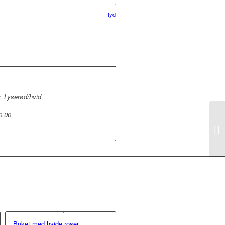
Ryd
r, Lyserød/hvid
0,00
Buket med hvide roser