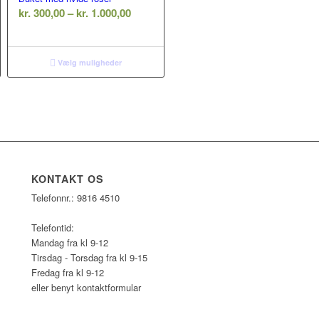
rval:
Prisinterval:
kr.
300,00
–
kr.
1.000,00
00
kr. 300,00
til
00
kr. 1.000,00
Vælg muligheder
KONTAKT OS
Telefonnr.: 9816 4510
Telefontid:
Mandag fra kl 9-12
Tirsdag - Torsdag fra kl 9-15
Fredag fra kl 9-12
eller benyt kontaktformular