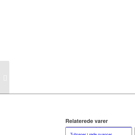
Tivoli buket
Relaterede varer
Tulipaner i røde nuancer