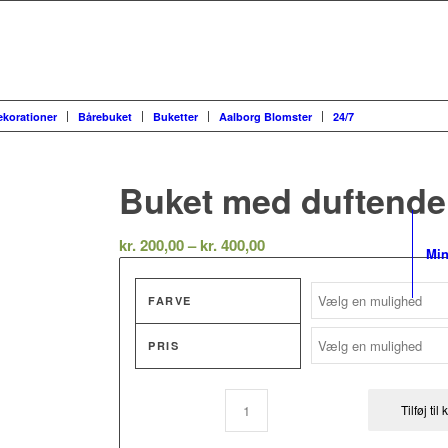
ekorationer
Bårebuket
Buketter
Aalborg Blomster
24/7
Buket med duftende
Prisinterval:
kr.
200,00
–
kr.
400,00
Min
kr. 200,00
til
FARVE
kr. 400,00
PRIS
Tilføj til