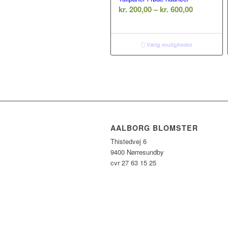
Prisinterv
kr.
200,00
–
kr.
600,00
kr. 200,00
til
kr. 600,00
Vælg muligheder
AALBORG BLOMSTER
Thistedvej 6
9400 Nørresundby
cvr 27 63 15 25