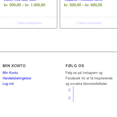
al:
Prisinterval:
Prisinte
kr.
500,00
–
kr.
1.000,00
kr.
200,00
–
kr.
600,00
kr. 500,00
kr. 200,
til
til
kr. 1.000,00
kr. 600,
Vælg muligheder
Vælg muligheder
MIN KONTO
FØLG OS
Min Konto
Følg os på Instagram og
Handelsbetingelser
Facebook for at få inspirerende
Log ind
og smukke blomsterbilleder.