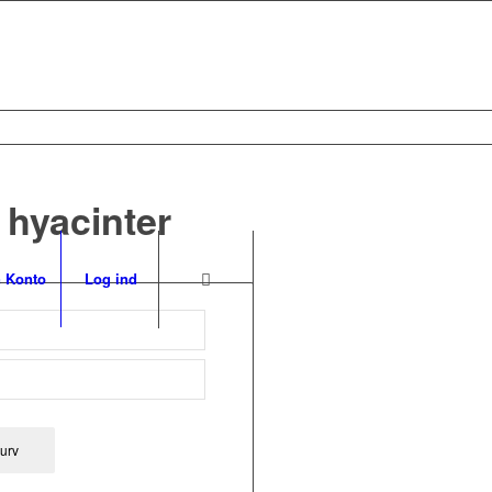
 hyacinter
 Konto
Log ind
 kurv