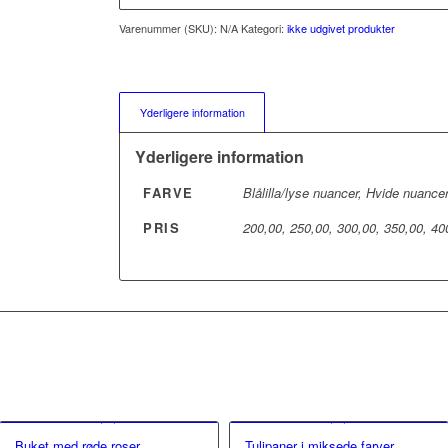
Varenummer (SKU):
N/A
Kategori:
ikke udgivet produkter
Yderligere information
Yderligere information
FARVE
Blålilla/lyse nuancer, Hvide nuance
PRIS
200,00, 250,00, 300,00, 350,00, 40
Buket med røde roser
Tulipaner i miksede farver