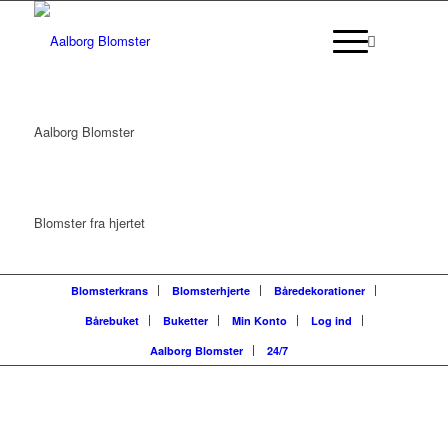
Aalborg Blomster
Blomster fra hjertet
Blomsterkrans
Blomsterhjerte
Båredekorationer
Bårebuket
Buketter
Min Konto
Log ind
Aalborg Blomster
24/7