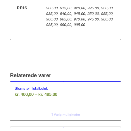
PRIS
900,00, 915,00, 920,00, 925,00, 930,00,
935,00, 940,00, 945,00, 950,00, 955,00,
960,00, 965,00, 970,00, 975,00, 980,00,
985,00, 990,00, 995,00
Relaterede varer
Blomster Totalbeløb
Prisinterval:
kr.
400,00
–
kr.
495,00
kr. 400,00
til
kr. 495,00
Vælg muligheder