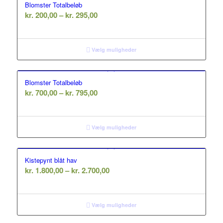
Blomster Totalbeløb
Prisinterval:
kr.
200,00
–
kr.
295,00
kr. 200,00
til
kr. 295,00
Vælg muligheder
Blomster Totalbeløb
Prisinterval:
kr.
700,00
–
kr.
795,00
kr. 700,00
til
kr. 795,00
Vælg muligheder
Kistepynt blåt hav
Prisinterval:
kr.
1.800,00
–
kr.
2.700,00
kr. 1.800,00
til
kr. 2.700,00
Vælg muligheder