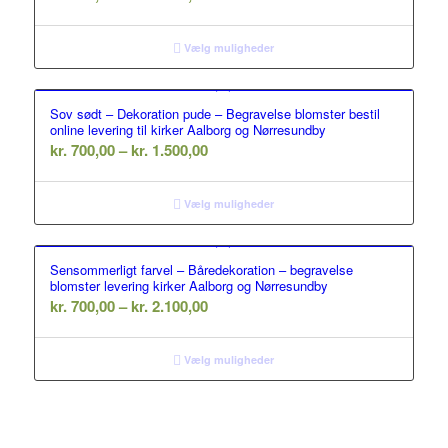
kr. 500,00
til
Vælg muligheder
kr. 1.500,00
Sov sødt – Dekoration pude – Begravelse blomster bestil
online levering til kirker Aalborg og Nørresundby
Prisinterval:
kr.
700,00
–
kr.
1.500,00
kr. 700,00
til
Vælg muligheder
kr. 1.500,00
Sensommerligt farvel – Båredekoration – begravelse
blomster levering kirker Aalborg og Nørresundby
Prisinterval:
kr.
700,00
–
kr.
2.100,00
kr. 700,00
til
Vælg muligheder
kr. 2.100,00