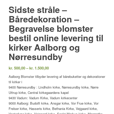
Sidste stråle –
Båredekoration –
Begravelse blomster
bestil online levering til
kirker Aalborg og
Nørresundby
Prisinterval:
kr.
500,00
–
kr.
1.500,00
kr. 500,00
Aalborg Blomster tilbyder levering af bårebuketter og dekorationer
til
til kirker i
kr. 1.500,00
9400 Nørresundby : Lindholm kirke, Nørresundby kirke, Nørre
Uttrup kirke, Central kirkegaardens kapel
9430 Vadum: Vadum Kirke, Vadum kirkecenter
9000 Aalborg: Budolfi kirke, Ansgar kirke, Vor Frue kirke, Vor
Frelser kirke, Hasseris kirke, Bethania Kirke, Vejgaard kirke,
Vesterkær kirke, Vejgaard kirke, Sankt Markus kirke, Margrethe