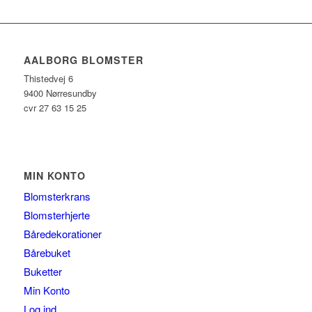
AALBORG BLOMSTER
Thistedvej 6
9400 Nørresundby
cvr 27 63 15 25
MIN KONTO
Blomsterkrans
Blomsterhjerte
Båredekorationer
Bårebuket
Buketter
Min Konto
Log ind