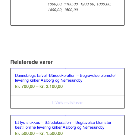
1000,00, 1100,00, 1200,00, 1300,00,
1400,00, 1500,00
Relaterede varer
Dannebrogs farvel -Båredekoration – Begravelse blomster
levering kirker Aalborg og Nørresundby
Prisinterval:
kr.
700,00
–
kr.
2.100,00
kr. 700,00
til
Vælg muligheder
kr. 2.100,00
Et lys slukkes – Båredekoration – Begravelse blomster
bestil online levering kirker Aalborg og Nørresundby
Prisinterval:
kr.
500,00
–
kr.
1.500,00