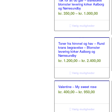
Tak for alt du gav – Bårebuket
blomster levering kirker Aalborg
og Nørresundby
Prisinte
kr.
350,00
–
kr.
1.000,00
kr. 350,
til
Vælg muligheder
kr. 1.000
Toner fra himmel og hav – Rund
krans begravelse – Blomster
levering kirker Aalborg og
Nørresundby
Prisint
kr.
1.200,00
–
kr.
2.400,00
kr. 1.2
til
Vælg muligheder
kr. 2.4
Valentine – My sweet rose
Prisinterv
kr.
400,00
–
kr.
950,00
kr. 400,00
til
kr. 950,00
Vælg muligheder