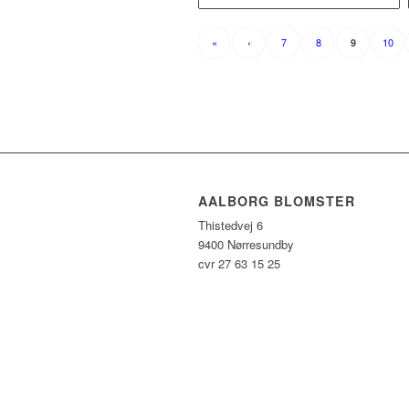
«
‹
7
8
10
9
AALBORG BLOMSTER
Thistedvej 6
9400 Nørresundby
cvr 27 63 15 25