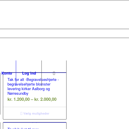
 Konto
Log ind
Tak for alt -Begravelseshjerte -
begravelsehjerte blomster
levering kirker Aalborg og
Nørresundby
erval:
Prisinterval:
kr.
1.200,00
–
kr.
2.000,00
,00
kr. 1.200,00
til
Vælg muligheder
00,00
kr. 2.000,00