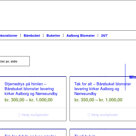
ekorationer
Bårebuket
Buketter
Aalborg Blomster
24/7
ter pr. side
Min
Stjernedrys på himlen –
Tak for alt – Bårebuket blomster
Bårebuket blomster levering
levering kirker Aalborg og
kirker Aalborg og Nørresundby
Nørresundby
Prisinterval:
Prisint
kr.
300,00
–
kr.
1.000,00
kr.
350,00
–
kr.
1.000,00
erval:
kr. 300,00
kr. 350
00,00
til
til
Vælg muligheder
Vælg muligheder
kr. 1.000,00
kr. 1.0
00,00