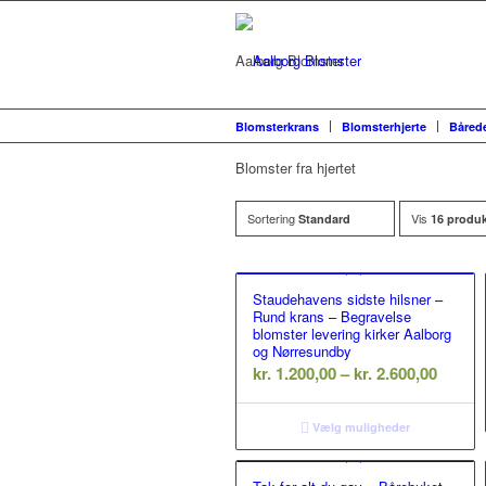
Aalborg Blomster
Blomsterkrans
Blomsterhjerte
Båred
Blomster fra hjertet
Sortering
Vis
Standard
16 produk
Staudehavens sidste hilsner –
Rund krans – Begravelse
blomster levering kirker Aalborg
og Nørresundby
Prisint
kr.
1.200,00
–
kr.
2.600,00
kr. 1.2
til
Vælg muligheder
kr. 2.6