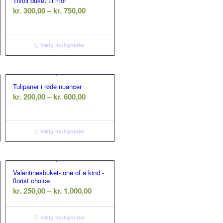
Tivoli buket til mor
rval:
Prisinterval:
kr.
300,00
–
kr.
750,00
00
kr. 300,00
til
00
kr. 750,00
Vælg muligheder
Tulipaner i røde nuancer
rval:
Prisinterval:
kr.
200,00
–
kr.
600,00
00
kr. 200,00
til
00
kr. 600,00
Vælg muligheder
Valentinesbuket- one of a kind -
florist choice
rval:
Prisinterval:
kr.
250,00
–
kr.
1.000,00
00
kr. 250,00
til
00
Vælg muligheder