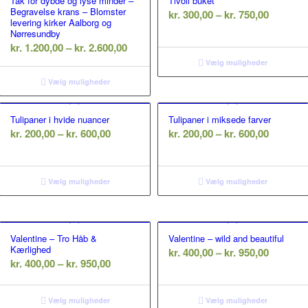
Tak for dybde og lyse minder –
Tivoli buket
Begravelse krans – Blomster
Prisinte
kr.
300,00
–
kr.
750,00
levering kirker Aalborg og
kr. 300,
Nørresundby
rval:
Prisinterval:
til
kr.
1.200,00
–
kr.
2.600,00
00
kr. 1.200,00
kr. 750,
Vælg muligheder
til
Vælg muligheder
,00
kr. 2.600,00
Tulipaner i hvide nuancer
Tulipaner i miksede farver
Prisinterval:
Prisinte
kr.
200,00
–
kr.
600,00
kr.
200,00
–
kr.
600,00
kr. 200,00
kr. 200,
erval:
til
til
00,00
kr. 600,00
kr. 600,
Vælg muligheder
Vælg muligheder
00,00
Valentine – Tro Håb &
Valentine – wild and beautiful
Kærlighed
al:
Prisinte
kr.
400,00
–
kr.
950,00
Prisinterval:
kr.
400,00
–
kr.
950,00
kr. 400,
kr. 400,00
til
til
kr. 950,
Vælg muligheder
Vælg muligheder